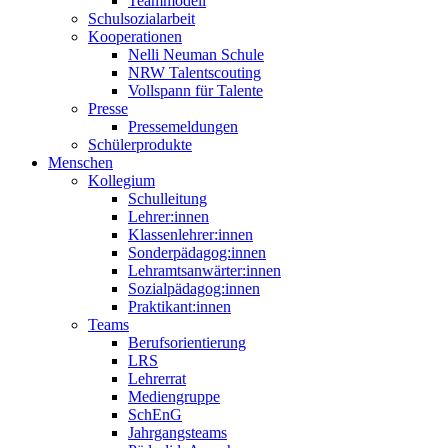
Teammodell
Schulsozialarbeit
Kooperationen
Nelli Neuman Schule
NRW Talentscouting
Vollspann für Talente
Presse
Pressemeldungen
Schülerprodukte
Menschen
Kollegium
Schulleitung
Lehrer:innen
Klassenlehrer:innen
Sonderpädagog:innen
Lehramtsanwärter:innen
Sozialpädagog:innen
Praktikant:innen
Teams
Berufsorientierung
LRS
Lehrerrat
Mediengruppe
SchEnG
Jahrgangsteams