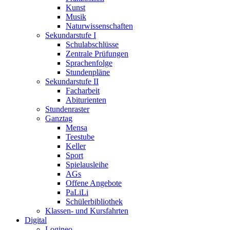
Kunst
Musik
Naturwissenschaften
Sekundarstufe I
Schulabschlüsse
Zentrale Prüfungen
Sprachenfolge
Stundenpläne
Sekundarstufe II
Facharbeit
Abiturienten
Stundenraster
Ganztag
Mensa
Teestube
Keller
Sport
Spielausleihe
AGs
Offene Angebote
PaLiLi
Schülerbibliothek
Klassen- und Kursfahrten
Digital
Logineo