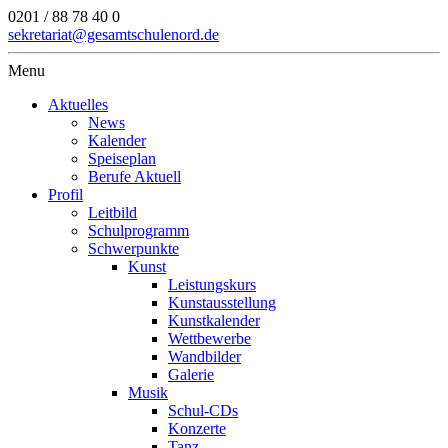
0201 / 88 78 40 0
sekretariat@gesamtschulenord.de
Menu
Aktuelles
News
Kalender
Speiseplan
Berufe Aktuell
Profil
Leitbild
Schulprogramm
Schwerpunkte
Kunst
Leistungskurs
Kunstausstellung
Kunstkalender
Wettbewerbe
Wandbilder
Galerie
Musik
Schul-CDs
Konzerte
Tanz