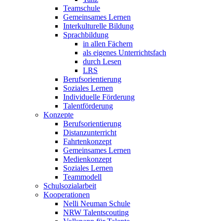
Teamschule
Gemeinsames Lernen
Interkulturelle Bildung
Sprachbildung
in allen Fächern
als eigenes Unterrichtsfach
durch Lesen
LRS
Berufsorientierung
Soziales Lernen
Individuelle Förderung
Talentförderung
Konzepte
Berufsorientierung
Distanzunterricht
Fahrtenkonzept
Gemeinsames Lernen
Medienkonzept
Soziales Lernen
Teammodell
Schulsozialarbeit
Kooperationen
Nelli Neuman Schule
NRW Talentscouting