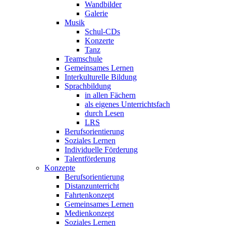
Wandbilder
Galerie
Musik
Schul-CDs
Konzerte
Tanz
Teamschule
Gemeinsames Lernen
Interkulturelle Bildung
Sprachbildung
in allen Fächern
als eigenes Unterrichtsfach
durch Lesen
LRS
Berufsorientierung
Soziales Lernen
Individuelle Förderung
Talentförderung
Konzepte
Berufsorientierung
Distanzunterricht
Fahrtenkonzept
Gemeinsames Lernen
Medienkonzept
Soziales Lernen