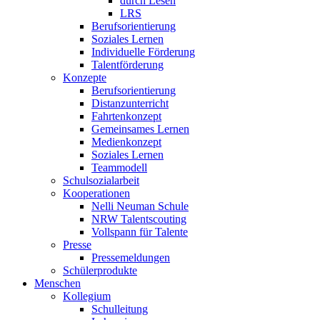
durch Lesen
LRS
Berufsorientierung
Soziales Lernen
Individuelle Förderung
Talentförderung
Konzepte
Berufsorientierung
Distanzunterricht
Fahrtenkonzept
Gemeinsames Lernen
Medienkonzept
Soziales Lernen
Teammodell
Schulsozialarbeit
Kooperationen
Nelli Neuman Schule
NRW Talentscouting
Vollspann für Talente
Presse
Pressemeldungen
Schülerprodukte
Menschen
Kollegium
Schulleitung