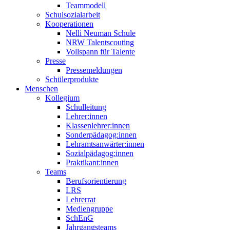
Teammodell
Schulsozialarbeit
Kooperationen
Nelli Neuman Schule
NRW Talentscouting
Vollspann für Talente
Presse
Pressemeldungen
Schülerprodukte
Menschen
Kollegium
Schulleitung
Lehrer:innen
Klassenlehrer:innen
Sonderpädagog:innen
Lehramtsanwärter:innen
Sozialpädagog:innen
Praktikant:innen
Teams
Berufsorientierung
LRS
Lehrerrat
Mediengruppe
SchEnG
Jahrgangsteams