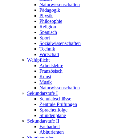
Naturwissenschaften
Pädagogik
Physik
Philosophie
Religion
Spanisch
Sport
Sozialwissenschaften
Technik
Wirtschaft
Wahlpflicht
Arbeitslehre
Französisch
Kunst
Musik
Naturwissenschaften
Sekundarstufe I
Schulabschlüsse
Zentrale Prüfungen
Sprachenfolge
Stundenpläne
Sekundarstufe II
Facharbeit
Abiturienten
Stundenraster