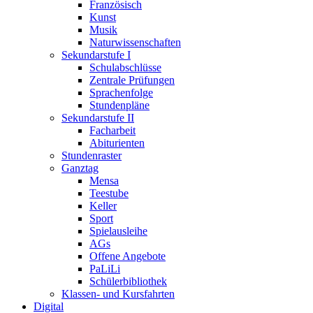
Französisch
Kunst
Musik
Naturwissenschaften
Sekundarstufe I
Schulabschlüsse
Zentrale Prüfungen
Sprachenfolge
Stundenpläne
Sekundarstufe II
Facharbeit
Abiturienten
Stundenraster
Ganztag
Mensa
Teestube
Keller
Sport
Spielausleihe
AGs
Offene Angebote
PaLiLi
Schülerbibliothek
Klassen- und Kursfahrten
Digital