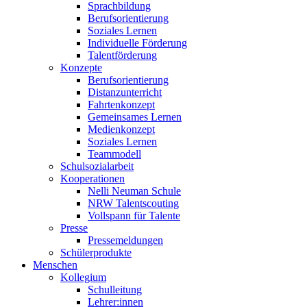
Sprachbildung
Berufsorientierung
Soziales Lernen
Individuelle Förderung
Talentförderung
Konzepte
Berufsorientierung
Distanzunterricht
Fahrtenkonzept
Gemeinsames Lernen
Medienkonzept
Soziales Lernen
Teammodell
Schulsozialarbeit
Kooperationen
Nelli Neuman Schule
NRW Talentscouting
Vollspann für Talente
Presse
Pressemeldungen
Schülerprodukte
Menschen
Kollegium
Schulleitung
Lehrer:innen