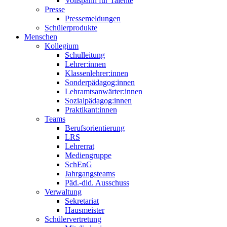
Vollspann für Talente
Presse
Pressemeldungen
Schülerprodukte
Menschen
Kollegium
Schulleitung
Lehrer:innen
Klassenlehrer:innen
Sonderpädagog:innen
Lehramtsanwärter:innen
Sozialpädagog:innen
Praktikant:innen
Teams
Berufsorientierung
LRS
Lehrerrat
Mediengruppe
SchEnG
Jahrgangsteams
Päd.-did. Ausschuss
Verwaltung
Sekretariat
Hausmeister
Schülervertretung