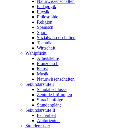
Naturwissenschaften
Pädagogik
Physik
Philosophie
Religion
Spanisch
Sport
Sozialwissenschaften
Technik
Wirtschaft
Wahlpflicht
Arbeitslehre
Französisch
Kunst
Musik
Naturwissenschaften
Sekundarstufe I
Schulabschlüsse
Zentrale Prüfungen
Sprachenfolge
Stundenpläne
Sekundarstufe II
Facharbeit
Abiturienten
Stundenraster