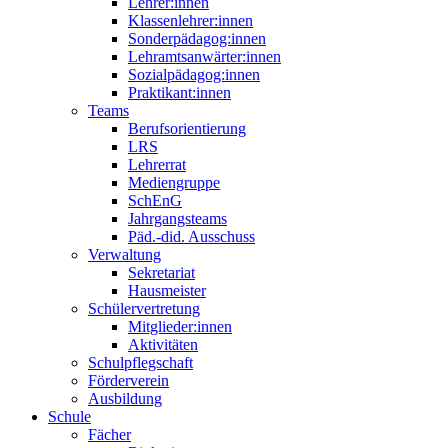
Lehrer:innen
Klassenlehrer:innen
Sonderpädagog:innen
Lehramtsanwärter:innen
Sozialpädagog:innen
Praktikant:innen
Teams
Berufsorientierung
LRS
Lehrerrat
Mediengruppe
SchEnG
Jahrgangsteams
Päd.-did. Ausschuss
Verwaltung
Sekretariat
Hausmeister
Schülervertretung
Mitglieder:innen
Aktivitäten
Schulpflegschaft
Förderverein
Ausbildung
Schule
Fächer