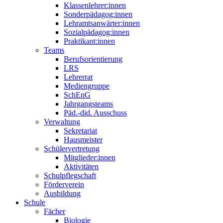
Klassenlehrer:innen
Sonderpädagog:innen
Lehramtsanwärter:innen
Sozialpädagog:innen
Praktikant:innen
Teams
Berufsorientierung
LRS
Lehrerrat
Mediengruppe
SchEnG
Jahrgangsteams
Päd.-did. Ausschuss
Verwaltung
Sekretariat
Hausmeister
Schülervertretung
Mitglieder:innen
Aktivitäten
Schulpflegschaft
Förderverein
Ausbildung
Schule
Fächer
Biologie