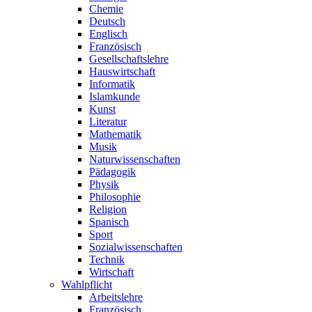
Chemie
Deutsch
Englisch
Französisch
Gesellschaftslehre
Hauswirtschaft
Informatik
Islamkunde
Kunst
Literatur
Mathematik
Musik
Naturwissenschaften
Pädagogik
Physik
Philosophie
Religion
Spanisch
Sport
Sozialwissenschaften
Technik
Wirtschaft
Wahlpflicht
Arbeitslehre
Französisch