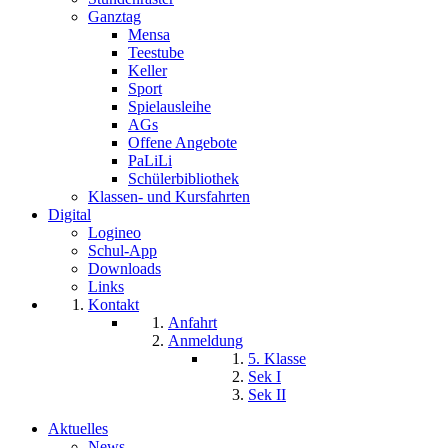
Ganztag
Mensa
Teestube
Keller
Sport
Spielausleihe
AGs
Offene Angebote
PaLiLi
Schülerbibliothek
Klassen- und Kursfahrten
Digital
Logineo
Schul-App
Downloads
Links
Kontakt
Anfahrt
Anmeldung
5. Klasse
Sek I
Sek II
Aktuelles
News