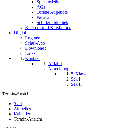
Spielausleihe
AGs
Offene Angebote
PaLiLi
Schülerbibliothek
Klassen- und Kursfahrten
Digital
Logineo
Schul-App
Downloads
Links
Kontakt
Anfahrt
Anmeldung
5. Klasse
Sek I
Sek II
Termin-Ansicht
Start
Aktuelles
Kalender
Termin-Ansicht