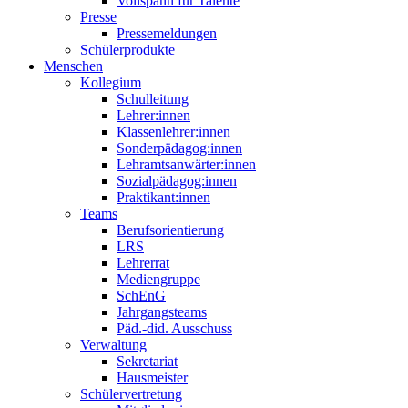
Vollspann für Talente
Presse
Pressemeldungen
Schülerprodukte
Menschen
Kollegium
Schulleitung
Lehrer:innen
Klassenlehrer:innen
Sonderpädagog:innen
Lehramtsanwärter:innen
Sozialpädagog:innen
Praktikant:innen
Teams
Berufsorientierung
LRS
Lehrerrat
Mediengruppe
SchEnG
Jahrgangsteams
Päd.-did. Ausschuss
Verwaltung
Sekretariat
Hausmeister
Schülervertretung