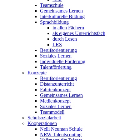
Teamschule
Gemeinsames Lernen
Interkulturelle Bildung
Sprachbildung
in allen Fächern
als eigenes Unterrichtsfach
durch Lesen
LRS
Berufsorientierung
Soziales Lernen
Individuelle Förderung
Talentförderung
Konzepte
Berufsorientierung
Distanzunterricht
Fahrtenkonzept
Gemeinsames Lernen
Medienkonzept
Soziales Lernen
Teammodell
Schulsozialarbeit
Kooperationen
Nelli Neuman Schule
NRW Talentscouting