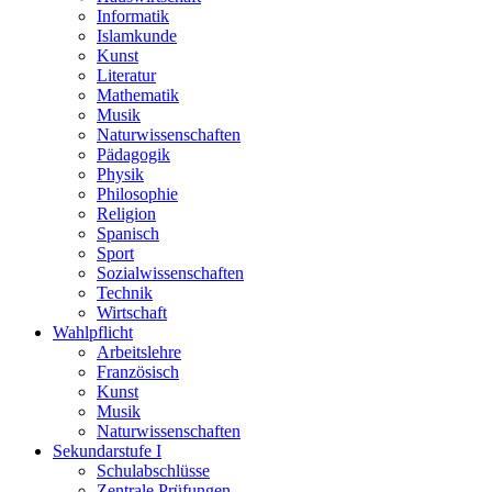
Informatik
Islamkunde
Kunst
Literatur
Mathematik
Musik
Naturwissenschaften
Pädagogik
Physik
Philosophie
Religion
Spanisch
Sport
Sozialwissenschaften
Technik
Wirtschaft
Wahlpflicht
Arbeitslehre
Französisch
Kunst
Musik
Naturwissenschaften
Sekundarstufe I
Schulabschlüsse
Zentrale Prüfungen