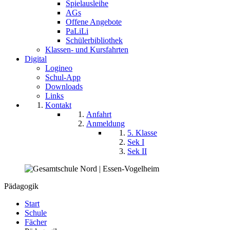
Spielausleihe
AGs
Offene Angebote
PaLiLi
Schülerbibliothek
Klassen- und Kursfahrten
Digital
Logineo
Schul-App
Downloads
Links
Kontakt
Anfahrt
Anmeldung
5. Klasse
Sek I
Sek II
Pädagogik
Start
Schule
Fächer