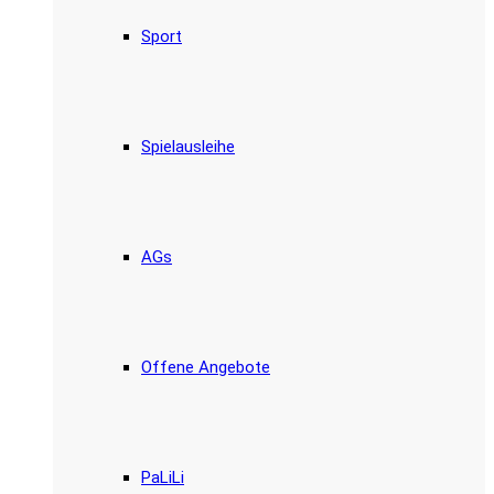
Sport
Spielausleihe
AGs
Offene Angebote
PaLiLi