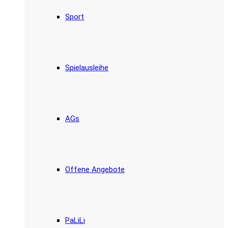
Sport
Spielausleihe
AGs
Offene Angebote
PaLiLi