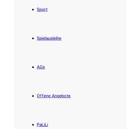
Sport
Spielausleihe
AGs
Offene Angebote
PaLiLi