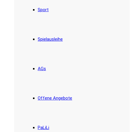
Sport
Spielausleihe
AGs
Offene Angebote
PaLiLi