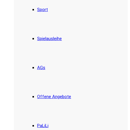
Sport
Spielausleihe
AGs
Offene Angebote
PaLiLi