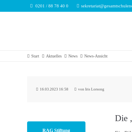
0201 / 88 78 40 0
sekretariat@gesamtschulen
Start
Aktuelles
News
News-Ansicht
16.03.2023 16:58
von Iris Lorsong
Die 
RAG Stiftung