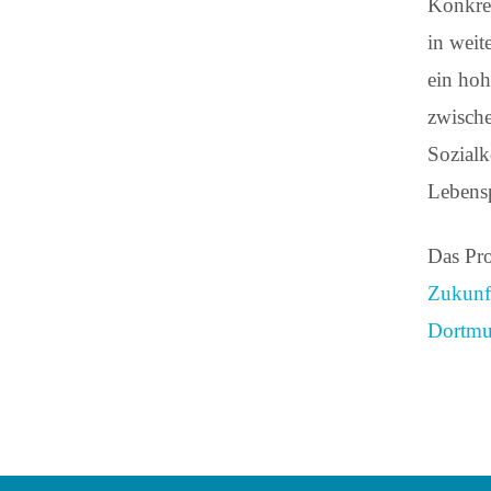
Konkret
in weit
ein hoh
zwische
Sozialk
Lebens
Das Pro
Zukunft
Dortmun