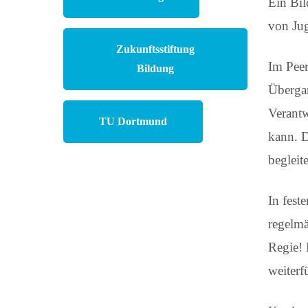
Ein Bil
von Jug
Zukunftsstiftung
Im Peer
Bildung
Übergan
Verantw
TU Dortmund
kann. D
begleite
In fest
regelmä
Regie! 
weiterf